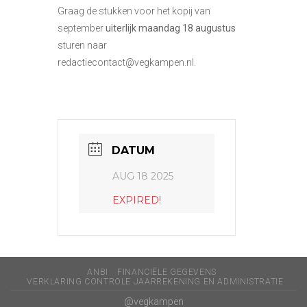
Graag de stukken voor het kopij van
september
uiterlijk maandag 18 augustus
sturen naar
redactiecontact@vegkampen.nl.
DATUM
AUG 18 2025
EXPIRED!
ANBI
FINANCIËLE GEGEVENS
VERKLARING CONTROLE JAARREKENING EN ADMINISTRATIE
@vegkampen